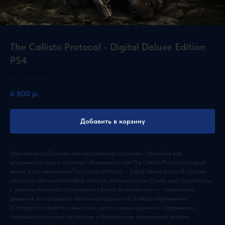
The Callisto Protocol - Digital Deluxe Edition
PS4
SKU:
2394446
6 800
р.
Добавить в корзину
Мертвая луна Юпитера еще не готова вас отпускать. Раскройте все
возможности игры с сезонным абонементом для The Callisto Protocol, который
входит в состав издания The Callisto Protocol — Digital Deluxe Edition.В составе
сезонного абонемента:Набор обликов «Внешний путь» (Outer way): сражайтесь
с ужасами Каллисто, облачившись в броню Внешнего пути — подпольного
движения, выступающего против корпорации UJC.Набор «Заражение»
(Contagion): познайте новые грани ужаса с новым режимом «Заражение».
Уменьшенное количество аптечек и боеприпасов, специальный уровень