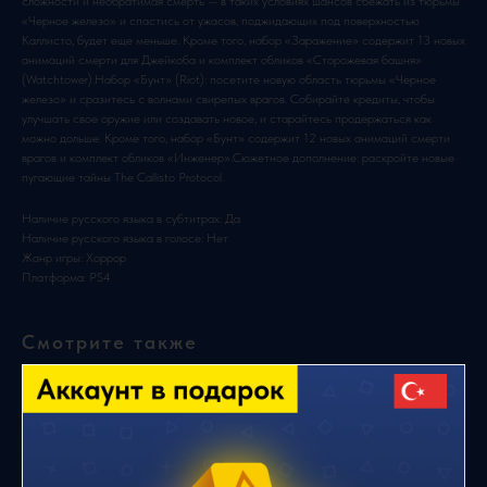
сложности и необратимая смерть — в таких условиях шансов сбежать из тюрьмы
«Черное железо» и спастись от ужасов, поджидающих под поверхностью
Каллисто, будет еще меньше. Кроме того, набор «Заражение» содержит 13 новых
анимаций смерти для Джейкоба и комплект обликов «Сторожевая башня»
(Watchtower).Набор «Бунт» (Riot): посетите новую область тюрьмы «Черное
железо» и сразитесь с волнами свирепых врагов. Собирайте кредиты, чтобы
улучшать свое оружие или создавать новое, и старайтесь продержаться как
можно дольше. Кроме того, набор «Бунт» содержит 12 новых анимаций смерти
врагов и комплект обликов «Инженер».Сюжетное дополнение: раскройте новые
пугающие тайны The Callisto Protocol.
Наличие русского языка в субтитрах: Да
Наличие русского языка в голосе: Нет
Жанр игры: Хоррор
Платформа: PS4
Смотрите также