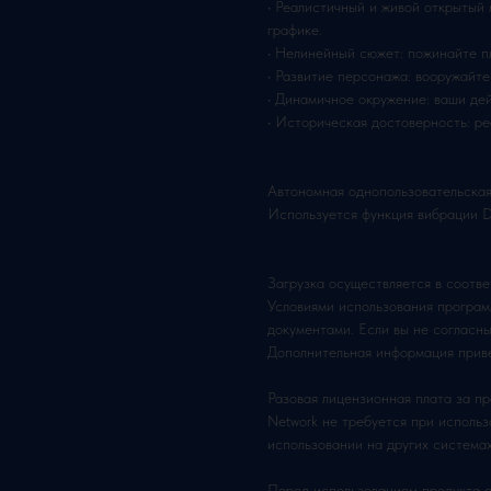
• Реалистичный и живой открытый 
графике.
• Нелинейный сюжет: пожинайте п
• Развитие персонажа: вооружайте
• Динамичное окружение: ваши дей
• Историческая достоверность: ре
Автономная однопользовательская
Используется функция вибраци
Загрузка осуществляется в соотве
Условиями использования програ
документами. Если вы не согласны
Дополнительная информация приве
Разовая лицензионная плата за пра
Network не требуется при исполь
использовании на других система
Перед использованием продукта 