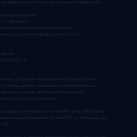
мир: деревни, замки и поля, выполненные в прекрасной
лоды своих решений.
сь и обучайтесь.
ствия влияют на реакцию других людей.
альные исторические фигуры Богемии XIV в.
 версия
и DUALSHOCK 4
тствии с Условиями обслуживания PlayStation Network,
мм и любыми другими применимыми дополнительными
 выполнять условия, не загружайте материалы.
дена в Условиях обслуживания.
во загрузки на несколько систем PS4. Вход в PlayStation
зовании на вашей основной системе PS4, но необходим при
х PS4.
ознакомьтесь с «Мерами предосторожности», важными для