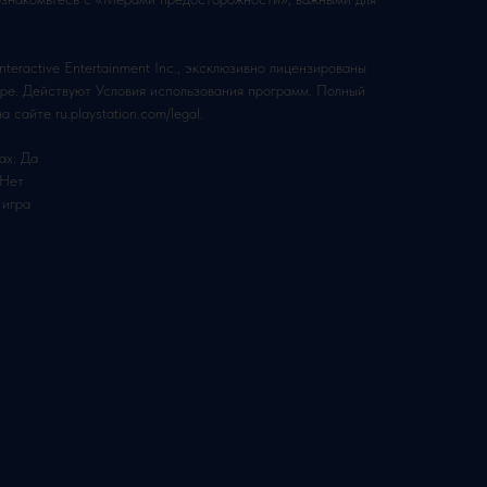
eractive Entertainment Inc., эксклюзивно лицензированы
urope. Действуют Условия использования программ. Полный
 сайте ru.playstation.com/legal.
ах: Да
 Нет
 игра