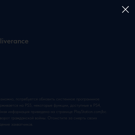
iverance
возможно, потребуется обновить системное программное
рживается на PS5, некоторые функции, доступные в PS4,
бная информация приведена на странице PlayStation.com/bc.
оворот гражданской войны. Отомстите за смерть своих
дение захватчиков.