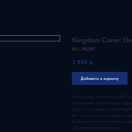
Kingdom Come: Del
SKU:
1452181
3 880
р.
Добавить в корзину
Чтобы играть в эту игру на PS5, 
обеспечение. Хотя эта игра подде
могут отсутствовать. Более подро
Вы – сын кузнеца, втянутый в вод
близких и помогите отразить напа
• Правдоподобные поединки.