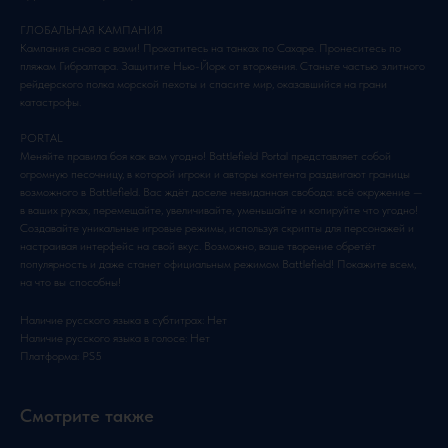
ГЛОБАЛЬНАЯ КАМПАНИЯ
Кампания снова с вами! Прокатитесь на танках по Сахаре. Пронеситесь по
пляжам Гибралтара. Защитите Нью-Йорк от вторжения. Станьте частью элитного
рейдерского полка морской пехоты и спасите мир, оказавшийся на грани
катастрофы.
PORTAL
Меняйте правила боя как вам угодно! Battlefield Portal представляет собой
огромную песочницу, в которой игроки и авторы контента раздвигают границы
возможного в Battlefield. Вас ждёт доселе невиданная свобода: всё окружение —
в ваших руках, перемещайте, увеличивайте, уменьшайте и копируйте что угодно!
Создавайте уникальные игровые режимы, используя скрипты для персонажей и
настраивая интерфейс на свой вкус. Возможно, ваше творение обретёт
популярность и даже станет официальным режимом Battlefield! Покажите всем,
на что вы способны!
Наличие русского языка в субтитрах: Нет
Наличие русского языка в голосе: Нет
Платформа: PS5
Смотрите также