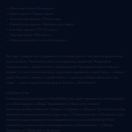
— Облик для бойца «Могильщик»
— Карта игрока «Павшие герои»
— Талисман для оружия «Патронташ»
— Наклейка для оружия «Экспресс-доставка»
— Комплект оружия L110 «Топорик»
— Нашивка бойца «Фаталист»
— Набор усилителей опыта «Могильщик»
Вас ждёт невероятное погружение в тотальную войну. Участвуйте в динамичных
пехотных боях. Рассекайте небеса в воздушных сражениях. Разрушайте
окружение ради стратегического преимущества. Благодаря кинестетической
боевой системе полный контроль над каждым движением и действием — в ваших
руках. В войне с танками, истребителями и огромным боевым арсеналом ваш
отряд — самое смертоносное оружие. Всё это —Battlefield 6!
СЕТЕВАЯ ИГРА
Победа, какой вы её видите! В Battlefield 6 вас ждёт невероятное многообразие
способов одержать победу. Завоёвывайте славу в классических
крупномасштабных режимах «Захват», «Прорыв» и «Штурм». Бросайтесь в море
ураганного экшена в режимах «Царь горы», «Превосходство» и«Полезный груз».
Меняйте правила ведения боя в переработанном режиме Battlefield Portal.
Сражайтесь в самых разных легендарнейших уголках планеты — в Каире,
Бруклине, на Гибралтаре и так далее.