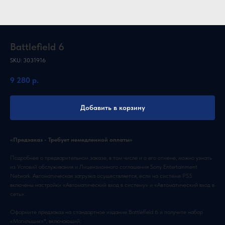
Battlefield 6
SKU:
3031916
9 280
р.
Добавить в корзину
«Предзаказ - Требует немедленной оплаты»
Подробнее о предварительном заказе, в том числе и о его отмене, можно узнать
из Условий обслуживания и Лицензионного соглашения Sony Entertainment
Network. Автоматическая загрузка осуществляется, если на системе PS5
включены настройки «Автоматический вход в систему» и «Автоматический вход в
сеть».
Оформите предзаказ на стандартное издание Battlefield 6 и получите набор
«Могильщик»*, включающий: