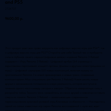
and PS5
2724737
9600,00
р.
Добавить в корзину
Этот продукт дает вам право загрузить как цифровую версию игры для PS4™, так
и цифровую версию игры для PS5™.Откройте для себя Темный час и пробудите
силы в глубинах своего сердца.Цифровое делюкс-издание Persona 3 Reload
содержит:– Игру Persona 3 Reload.– Цифровой артбук (64 страницы с
зарисовками персонажей, концепт-артами, фонами и другими иллюстрациями из
игры).– Цифровой саундтрек (60 новых композиций, включая музыку из
оригинальной Persona 3 в новой аранжировке и новые треки, созданные
композиторами Atlus специально для Persona 3 Reload).Новая школа, новые
друзья и неожиданное попадание в новую реальность, которая доступна в
течение одного часа «между сегодня и завтра». Обретите невероятную силу и
раскройте тайны Темного часа, сражайтесь за своих друзей и навсегда оставьте
след в их памяти. Persona 3 Reload — захватывающее современное
переосмысление культовой ролевой игры.Ключевые особенности: – Насладитесь
одной из самых известных игр серии Persona, воссозданной с нуля: вас ждет
передовая графика, современные возможности и интерфейс в фирменном стиле.