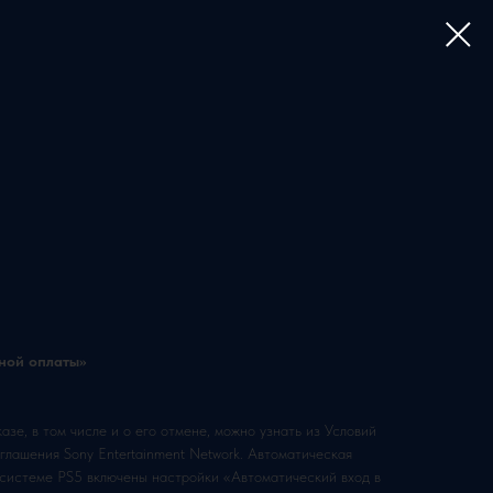
нной оплаты»
зе, в том числе и о его отмене, можно узнать из Условий
глашения Sony Entertainment Network. Автоматическая
а системе PS5 включены настройки «Автоматический вход в