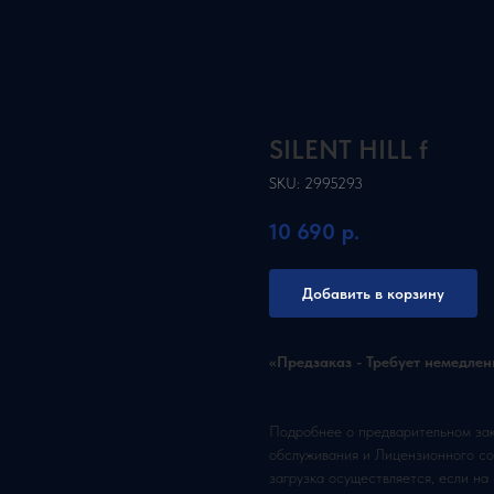
SILENT HILL f
SKU:
2995293
10 690
р.
Добавить в корзину
«Предзаказ - Требует немедле
Подробнее о предварительном зака
обслуживания и Лицензионного со
загрузка осуществляется, если н