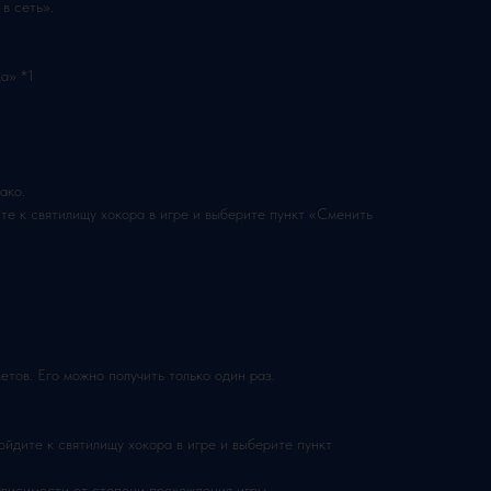
в сеть».
:
а» *1
ако.
те к святилищу хокора в игре и выберите пункт «Сменить
тов. Его можно получить только один раз.
ойдите к святилищу хокора в игре и выберите пункт
ависимости от степени прохождения игры.