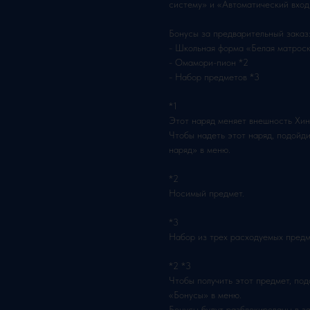
систему» и «Автоматический вход 
Бонусы за предварительный заказ
- Школьная форма «Белая матроск
- Омамори-пион *2
- Набор предметов *3
*1
Этот наряд меняет внешность Хин
Чтобы надеть этот наряд, подойди
наряд» в меню.
*2
Носимый предмет.
*3
Набор из трех расходуемых предме
*2 *3
Чтобы получить этот предмет, под
«Бонусы» в меню.
Бонусы будут разблокированы в з