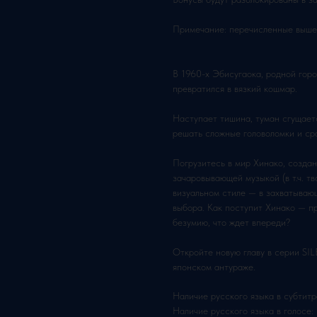
Примечание: перечисленные выше б
В 1960-х Эбисугаока, родной горо
превратился в вязкий кошмар.
Наступает тишина, туман сгущаетс
решать сложные головоломки и ср
Погрузитесь в мир Хинако, созда
зачаровывающей музыкой (в т.ч. т
визуальном стиле — в захватываю
выбора. Как поступит Хинако — пр
безумию, что ждет впереди?
Откройте новую главу в серии SIL
японском антураже.
Наличие русского языка в субтитр
Наличие русского языка в голосе: