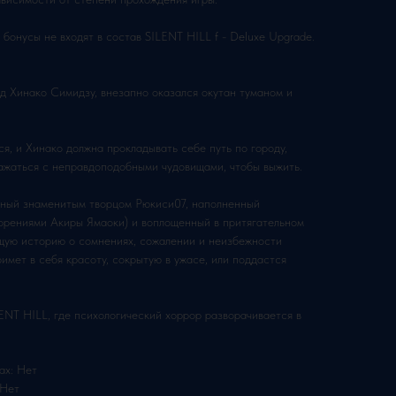
онусы не входят в состав SILENT HILL f - Deluxe Upgrade.
д Хинако Симидзу, внезапно оказался окутан туманом и
я, и Хинако должна прокладывать себе путь по городу,
ажаться с неправдоподобными чудовищами, чтобы выжить.
нный знаменитым творцом Рюкиси07, наполненный
ворениями Акиры Ямаоки) и воплощенный в притягательном
щую историю о сомнениях, сожалении и неизбежности
имет в себя красоту, сокрытую в ужасе, или поддастся
ENT HILL, где психологический хоррор разворачивается в
ах: Нет
 Нет