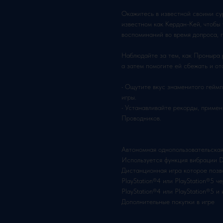
Окажитесь в известной своими су
известном как Кердан-Кей, чтобы
воспоминаний во время допроса, 
Наблюдайте за тем, как Проныра 
а затем помогите ей сбежать и от
• Ощутите вкус знаменитого гейм
игры.
• Устанавливайте рекорды, приме
Проводников.
Автономная однопользовательская
Используется функция вибраци
Дистанционная игра которое позв
PlayStation®4 или PlayStation®5 
PlayStation®4 или PlayStation®5 и 
Дополнительные покупки в игре