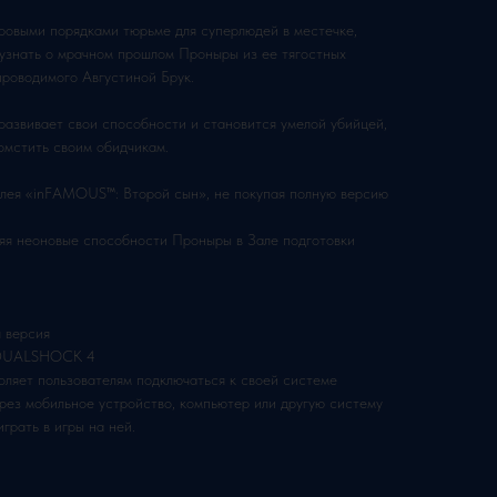
ровыми порядками тюрьме для суперлюдей в местечке,
 узнать о мрачном прошлом Проныры из ее тягостных
проводимого Августиной Брук.
развивает свои способности и становится умелой убийцей,
омстить своим обидчикам.
плея «inFAMOUS™: Второй сын», не покупая полную версию
няя неоновые способности Проныры в Зале подготовки
 версия
и DUALSHOCK 4
оляет пользователям подключаться к своей системе
через мобильное устройство, компьютер или другую систему
играть в игры на ней.