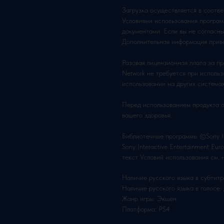
Загрузка осуществляется в соотве
Условиями использования програ
документами. Если вы не согласны
Дополнительная информация приве
Разовая лицензионная плата за пра
Network не требуется при исполь
использовании на других система
Перед использованием продукта 
вашего здоровья.
Библиотечные программы ©Sony Int
Sony Interactive Entertainment E
текст Условий использования см. на
Наличие русского языка в субтитр
Наличие русского языка в голосе:
Жанр игры: Экшен
Платформа: PS4