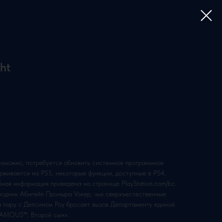
ht
возможно, потребуется обновить системное программное
рживается на PS5, некоторые функции, доступные в PS4,
бная информация приведена на странице PlayStation.com/bc.
одник Абигейл Проныра Уокер, чьи сверхъестественные
а пару с Делсином Роу бросает вызов Департаменту единой
nFAMOUS™: Второй сын».