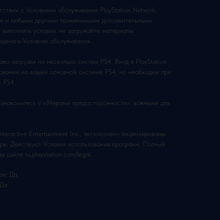
тствии с Условиями обслуживания PlayStation Network,
мм и любыми другими применимыми дополнительными
 выполнять условия, не загружайте материалы.
дена в Условиях обслуживания.
во загрузки на несколько систем PS4. Вход в PlayStation
зовании на вашей основной системе PS4, но необходим при
х PS4.
ознакомьтесь с «Мерами предосторожности», важными для
eractive Entertainment Inc., эксклюзивно лицензированы
urope. Действуют Условия использования программ. Полный
 сайте ru.playstation.com/legal.
ах: Да
 Да