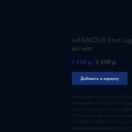
inFAMOUS First Lig
SKU:
66952
1 430
р.
2 530
р.
Добавить в корзину
Чтобы играть в эту игру на PS5, 
обеспечение. Хотя эта игра подде
могут отсутствовать. Более подро
Напористая и яркая женщина-пров
способности связаны с неоном, н
защиты в предыстории к игре «i