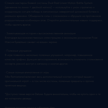
Станьте мастером боевой системы Dual Raid Linear Motion Battle System
(движение по линии + двойной натиск) — используйте с умом стратегию и
координацию сил для победы в наполненных невероятной динамикой битвах в
реальном времени. Объедините силы с союзниками и обрушьте на противников
разрушительные комбинации атак. Откройте дополнительные навыки поддержки,
чтобы одолеть врагов.
• Захватывающая история и высококачественная анимация
Благодаря высококачественным иллюстрациям и анимациям роскошная Ризе
Максия буквально оживет на вашем экране.
• Полезные улучшения
В игре появилось несколько полезных улучшений, например, повышенное
качество графики, функция автосохранения, возможность отключить столкновения
на карте, ранний доступ к магазину и многое другое.
• Самые полные впечатления от игры
Xillia Remastered включает весь дополнительный контент, который вышел с
оригинальной игрой — в том числе костюмы, полезные предметы и прочие
приятные вещицы.
*Доступна также версия Deluxe. Будьте внимательны, чтобы не купить одни и те
же материалы дважды.
Наличие русского языка в субтитрах: Нет